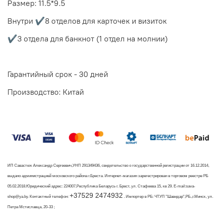
Размер: 11.5*9.5
Внутри ✔️8 отделов для карточек и визиток
✔️3 отдела для банкнот (1 отдел на молнии)
Гарантийный срок - 30 дней
Производство: Китай
ИП Савастюк Александр Сергеевич,УНП 291349436, свидетельство о государственной регистрации от 16.12.2014,
выдано администрацией московского района г.Бреста. Интернет-магазин зарегестрирован в торговом реестре РБ
05.02.2018.Юридический адрес: 224007,Республика Беларусь г. Брест, ул. Стафеева 15, кв 29. E-mail:sava-
+37529 2474932
shop@ya.by. Контактный телефон:
. Импортер в РБ: ЧТУП "Шавидар",РБ.,г.Минск, ул.
Петра Мстиславца, 20-33 ;