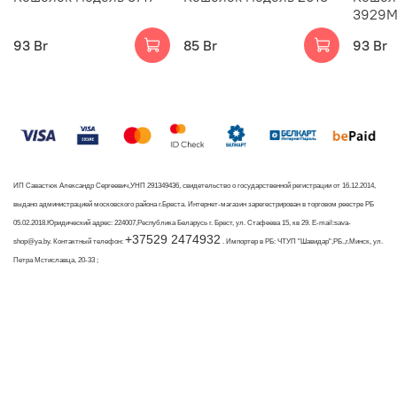
3929
93 Br
85 Br
93 Br
ИП Савастюк Александр Сергеевич,УНП 291349436, свидетельство о государственной регистрации от 16.12.2014,
выдано администрацией московского района г.Бреста. Интернет-магазин зарегестрирован в торговом реестре РБ
05.02.2018.Юридический адрес: 224007,Республика Беларусь г. Брест, ул. Стафеева 15, кв 29. E-mail:sava-
+37529 2474932
shop@ya.by. Контактный телефон:
. Импортер в РБ: ЧТУП "Шавидар",РБ.,г.Минск, ул.
Петра Мстиславца, 20-33 ;