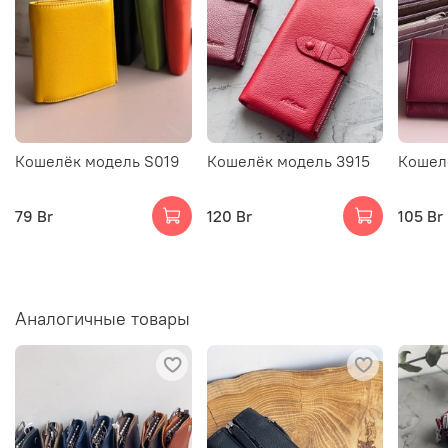
Кошелёк модель S019
Кошелёк модель 3915
Кошел
79 Br
120 Br
105 Br
Аналогичные товары