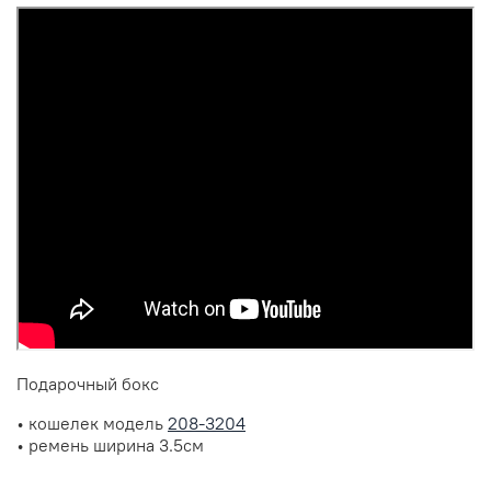
Подарочный бокс
• кошелек модель
208-3204
• ремень ширина 3.5см