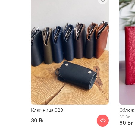
Ключница 023
Обложк
69 Br
30 Br
60 Br