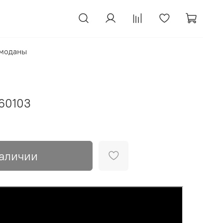
моданы
60103
наличии