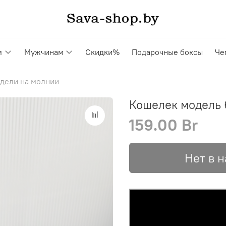
м
Мужчинам
Скидки%
Подарочные боксы
Че
дели на молнии
Кошелек модель 
159.00 Br
Нет в 