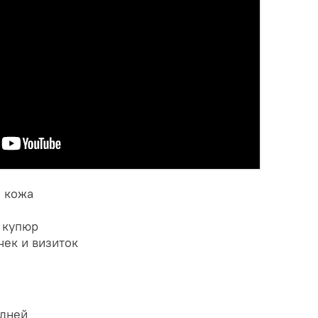
я кожа
 купюр
чек и визиток
 дней