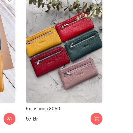
Ключница 3050
Ключниц
57 Br
57 Br