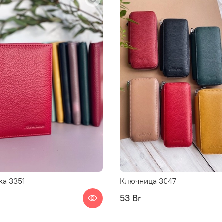
а 3351
Ключница 3047
53 Br