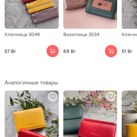
Ключница 3048
Визитница 3534
Ключн
57 Br
69 Br
51 Br
Аналогичные товары